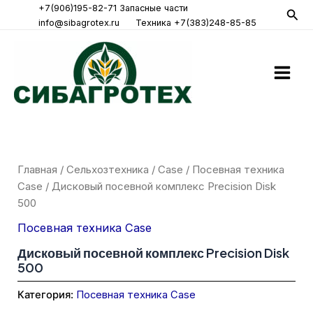
Перейти
+7(906)195-82-71 Запасные части
Пои
info@sibagrotex.ru
Техника +7(383)248-85-85
к
Main
содержимому
Men
Главная
/
Сельхозтехника
/
Case
/
Посевная техника
Case
/ Дисковый посевной комплекс Precision Disk
500
Посевная техника Case
Дисковый посевной комплекс Precision Disk
500
Категория:
Посевная техника Case